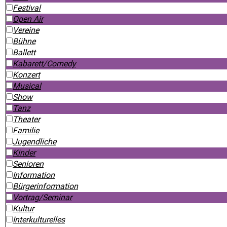
Festival
Open Air
Vereine
Bühne
Ballett
Kabarett/Comedy
Konzert
Musical
Show
Tanz
Theater
Familie
Jugendliche
Kinder
Senioren
Information
Bürgerinformation
Vortrag/Seminar
Kultur
Interkulturelles