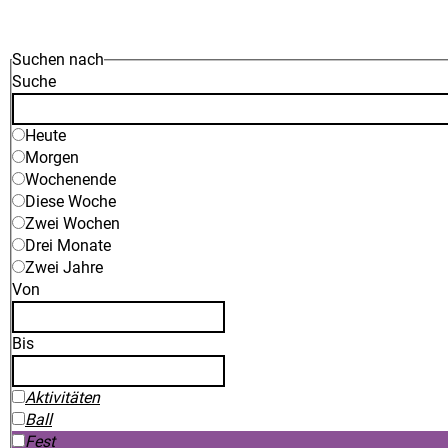
Suchen nach
Suche
Heute
Morgen
Wochenende
Diese Woche
Zwei Wochen
Drei Monate
Zwei Jahre
Von
Bis
Aktivitäten
Ball
Fest