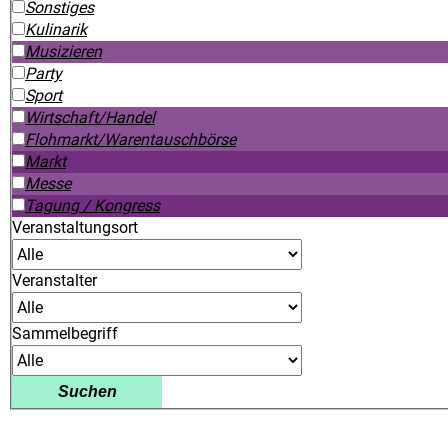
Sonstiges
Kulinarik
Musizieren
Party
Sport
Wirtschaft/Handel
Flohmarkt/Warentauschbörse
Markt
Messe
Tagung / Kongress
Veranstaltungsort
Veranstalter
Sammelbegriff