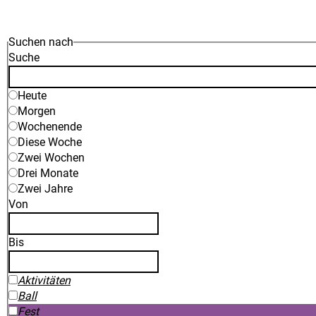
Suchen nach
Suche
Heute
Morgen
Wochenende
Diese Woche
Zwei Wochen
Drei Monate
Zwei Jahre
Von
Bis
Aktivitäten
Ball
Fest