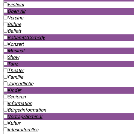
Festival
Open Air
Vereine
Bühne
Ballett
Kabarett/Comedy
Konzert
Musical
Show
Tanz
Theater
Familie
Jugendliche
Kinder
Senioren
Information
Bürgerinformation
Vortrag/Seminar
Kultur
Interkulturelles