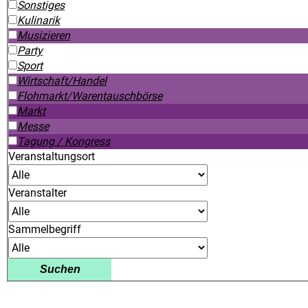
Sonstiges
Kulinarik
Musizieren
Party
Sport
Wirtschaft/Handel
Flohmarkt/Warentauschbörse
Markt
Messe
Tagung / Kongress
Veranstaltungsort
Veranstalter
Sammelbegriff