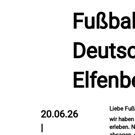
Fußbal
Deutsc
Elfenb
Liebe Fußb
20.06.26
wir haben
|
erleben. 
absagen, 