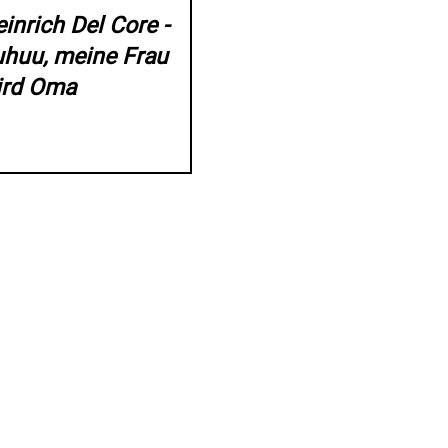
inrich Del Core -
uhuu, meine Frau
ird Oma