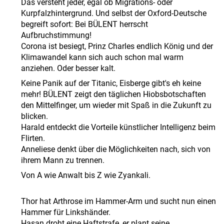
Das versteht jeder, egal ob Migrations- oder
Kurpfalzhintergrund. Und selbst der Oxford-Deutsche
begreift sofort: Bei BÜLENT herrscht
Aufbruchstimmung!
Corona ist besiegt, Prinz Charles endlich König und der
Klimawandel kann sich auch schon mal warm
anziehen. Oder besser kalt.
Keine Panik auf der Titanic, Eisberge gibt's eh keine
mehr! BÜLENT zeigt den täglichen Hiobsbotschaften
den Mittelfinger, um wieder mit Spaß in die Zukunft zu
blicken.
Harald entdeckt die Vorteile künstlicher Intelligenz beim
Flirten.
Anneliese denkt über die Möglichkeiten nach, sich von
ihrem Mann zu trennen.
Von A wie Anwalt bis Z wie Zyankali.
Thor hat Arthrose im Hammer-Arm und sucht nun einen
Hammer für Linkshänder.
Hasan droht eine Haftstrafe, er plant seine