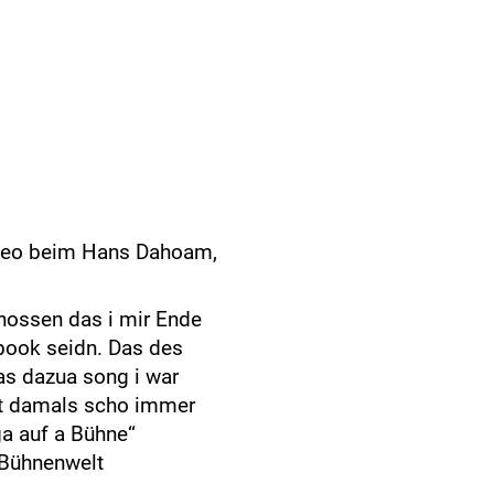
deo beim Hans Dahoam,
chossen das i mir Ende
ook seidn. Das des
as dazua song i war
at damals scho immer
a auf a Bühne‘‘
 Bühnenwelt