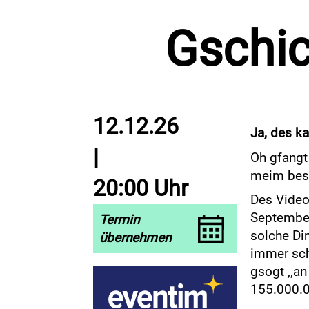
Gschic
12.12.26
Ja, des ka
|
Oh gfangt
meim best
20:00 Uhr
Des Video
September
Termin
solche Di
übernehmen
immer sch
gsogt ,,a
155.000.0