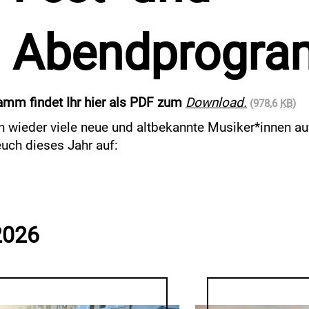
Abendprogr
mm findet Ihr hier als PDF zum
Download.
(978,6
KB
)
ieder viele neue und altbekannte Musiker*innen auf, 
uch dieses Jahr auf:
2026