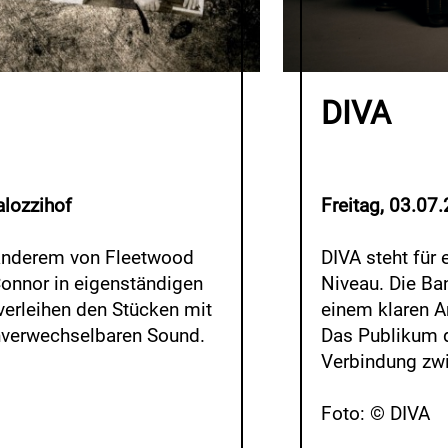
DIVA
alozzihof
Freitag, 03.07
r anderem von Fleetwood
DIVA steht für
onnor in eigenständigen
Niveau. Die Ba
verleihen den Stücken mit
einem klaren A
unverwechselbaren Sound.
Das Publikum d
Verbindung zwi
Foto: © DIVA